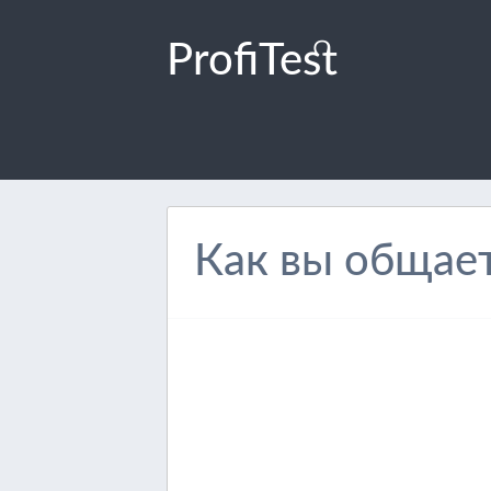
ProfiTest
Как вы общае