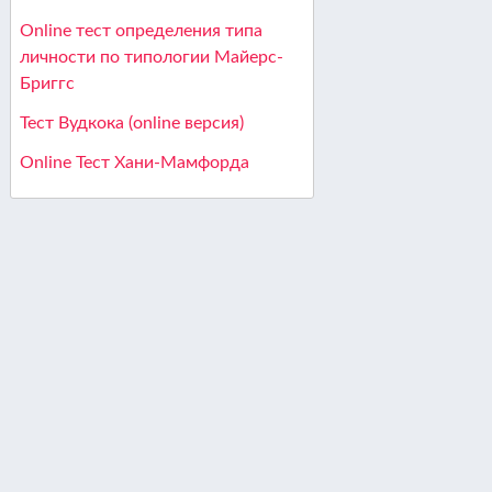
Online тест определения типа
личности по типологии Майерс-
Бриггс
Тест Вудкока (online версия)
Online Тест Хани-Мамфорда