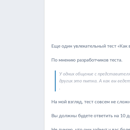
Еще один увлекательный тест «Как 
По мнению разработчиков теста.
У одних общение с представителя
других это пытка. А как вы веде
.
На мой взгляд, тест совсем не слож
Вы должны будете ответить на 10 д
Не думаю, что они займут у вас боле