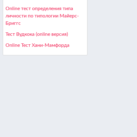
Online тест определения типа
личности по типологии Майерс-
Бриггс
Тест Вудкока (online версия)
Online Тест Хани-Мамфорда