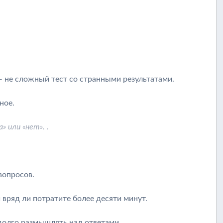
 не сложный тест со странными результатами.
ное.
 или «нет». .
вопросов.
и вряд ли потратите более десяти минут.
 долго размышлять над ответами.