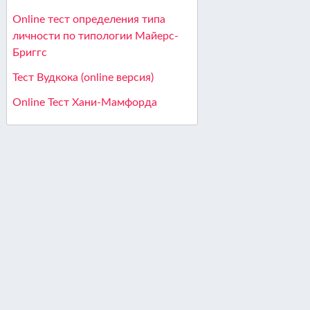
Online тест определения типа
личности по типологии Майерс-
Бриггс
Тест Вудкока (online версия)
Online Тест Хани-Мамфорда