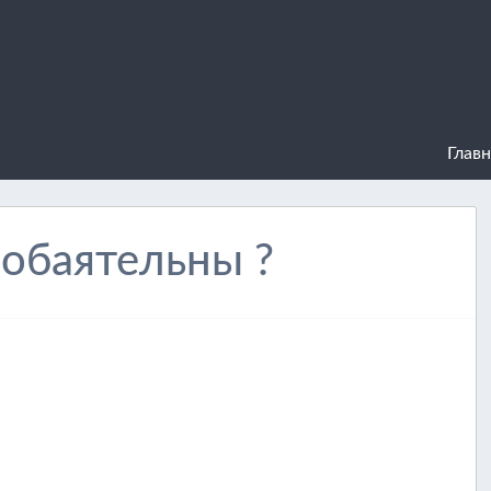
Главн
обаятельны ?