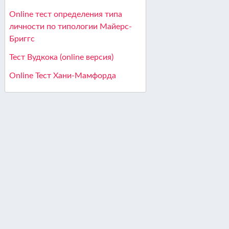
Online тест определения типа
личности по типологии Майерс-
Бриггс
Тест Вудкока (online версия)
Online Тест Хани-Мамфорда