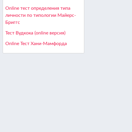
Online тест определения типа
личности по типологии Майерс-
Бриггс
Тест Вудкока (online версия)
Online Тест Хани-Мамфорда