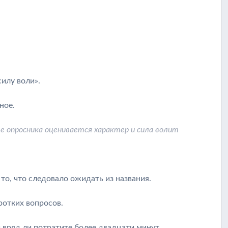
силу воли».
ное.
е опросника оценивается характер и сила волит
то, что следовало ожидать из названия.
ротких вопросов.
и вряд ли потратите более двадцати минут.