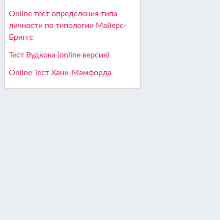
Online тест определения типа
личности по типологии Майерс-
Бриггс
Тест Вудкока (online версия)
Online Тест Хани-Мамфорда